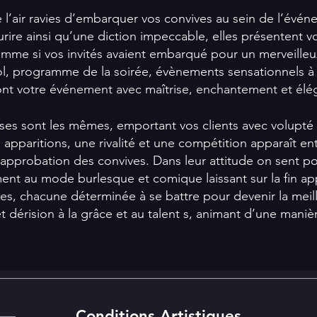
l’air ravies d’embarquer vos convives au sein de l’évén
urire ainsi qu’une diction impeccable, elles présentent v
 comme si vos invités avaient embarqué pour un merveill
ol, programme de la soirée, évènements sensationnels à
nt votre événement avec maîtrise, enchantement et élé
es sont les mêmes, emportant vos clients avec volupt
 apparitions, une rivalité et une compétition apparaît en
l’approbation des convives. Dans leur attitude on sent po
ent au mode burlesque et comique laissant sur la fin app
es, chacune déterminée à se battre pour devenir la meil
 dérision à la grâce et au talent s, animant d’une manièr
Conditions Artistiques