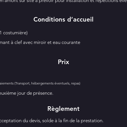
 amont sur site à prévoir pour installation et répétitions éve
Conditions d’accueil
, 1 costumière)
mant à clef avec miroir et eau courante
Prix
raiements (Transport, hébergements éventuels, repas)
deuxième jour de présence.
Règlement
eptation du devis, solde à la fin de la prestation.