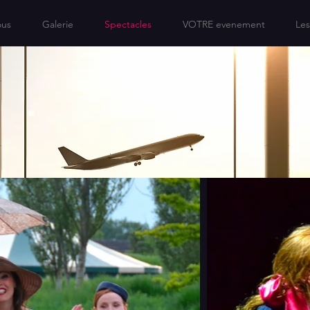
us
Galerie
Spectacles
VOTRE evenement
Les